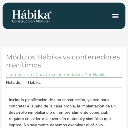
Ir
al
contenido
Tipologías y precios
Módulos Hábika vs contenedores
marítimos
1 comentario
/
Construcción modular
/ Por
Habika
Nota de:
Hábika
Iniciar la planificación de una construcción, ya sea para
concretar el sueño de la casa propia, la implantación de un
desarrollo inmobiliario o un emprendimiento comercial,
requiere considerar la inversión material y simbólica que
implica. No solamente debemos examinar el cálculo