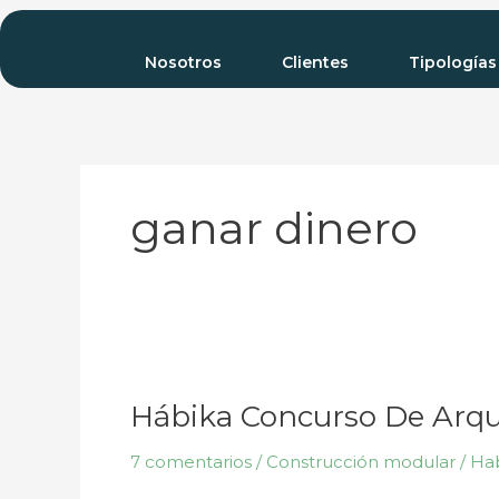
Ir
al
Nosotros
Clientes
Tipologías
contenido
ganar dinero
Hábika
Concurso
Hábika Concurso De Arqu
De
Arquitectos
7 comentarios
/
Construcción modular
/
Ha